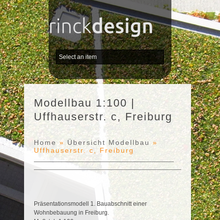
Modellbau 1:100 |
Uffhauserstr. c, Freiburg
Home
»
Übersicht Modellbau
»
Uffhauserstr. c, Freiburg
Präsentationsmodell 1. Bauabschnitt einer
Wohnbebauung in Freiburg.